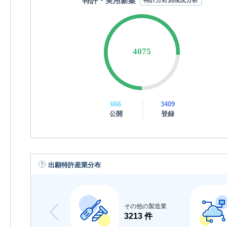
特許・実用新案
特許分野別現況分析
666
3409
公開
登録
出願特許産業分布
その他の製造業
3213 件