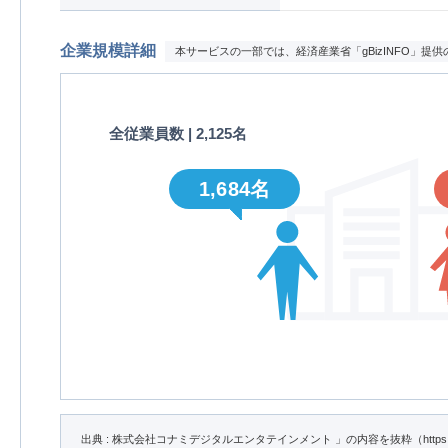
企業規模詳細
本サービスの一部では、経済産業省「gBizINFO」
全従業員数 | 2,125名
1,684名
出典 : 株式会社コナミデジタルエンタテインメント 」の内容を抜粋（https://info.gbiz