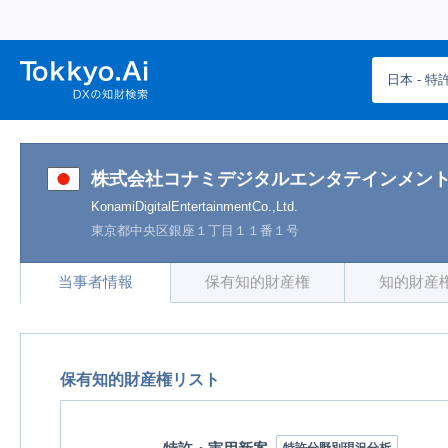
T
日本 
o
k
株式会社コナミデジタルエンタテインメント(50
KonamiDigitalEntertainmentCo.,Ltd.
k
東京都中央区銀座１丁目１１番１号
y
当事者情報
保有知的財産権
知的財産
o.
a
保有知的財産権リスト
i