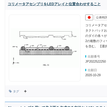
コリメータアセンブリをLEDアレイと位置合わせすること
公表特許
コリメータアセ
タクトパッドお
のダイの各々が
2の複数のフィ
を含む。 【選
出願番号
JP2022522250
出願日
2020-10-29
タグ
タ
グ
追
加